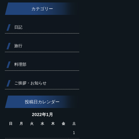
カテゴリー
日記
旅行
料理部
ご挨拶・お知らせ
投稿日カレンダー
2022年1月
日
月
火
水
木
金
土
1