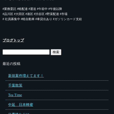
#業務委託 #軽配達 #運送 #午前中 #午後以降
#品川区 #大田区 #港区 #渋谷区 #野菜配達 #市場
# 社員募集中 #軽自動車 #車貸出あり #ガソリンカード支給
ブログトップ
最近の投稿
新規案件増えてます！
千葉散策
Tea Time
中延 日本蜂蜜