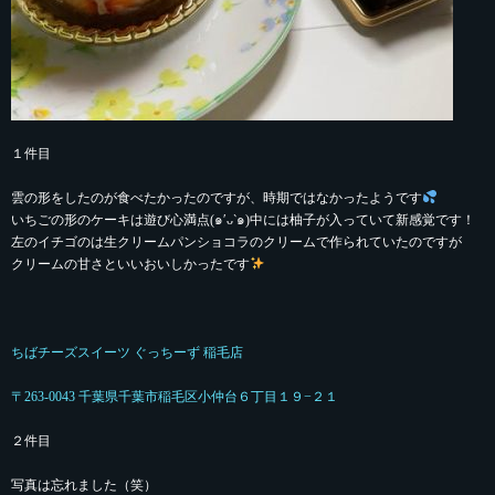
１件目
雲の形をしたのが食べたかったのですが、時期ではなかったようです
いちごの形のケーキは遊び心満点(๑′ᴗ‵๑)中には柚子が入っていて新感覚です！
左のイチゴのは生クリームパンショコラのクリームで作られていたのですが
クリームの甘さといいおいしかったです
ちばチーズスイーツ ぐっちーず 稲毛店
〒263-0043 千葉県千葉市稲毛区小仲台６丁目１９−２１
２件目
写真は忘れました（笑）