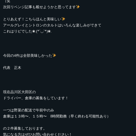
（笑
次回リベンジ記事も載せようかと思ってます
とりあえず！こちらほんと美味しい
アールグレイとシトロンのタルトはいろんな楽しみができて
これはリピでした❀.(*´◡`*)❀.
今回の4件は全部美味しかった
代表 正木
現在品川区大田区の
ドライバー、倉庫の募集をしています！
一つは野菜の配送で午前中のみ
倉庫は１３時〜、１５時〜 8時間勤務（早く終わる可能性あり）
の２件募集しております。
気になる方はぜひお問い合わせください！