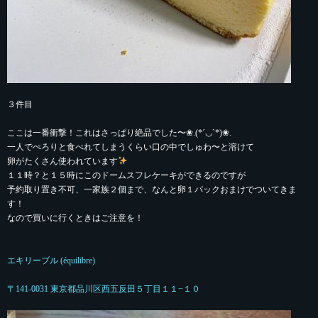
３件目
ここは一番衝撃！これはさっぱり絶品でした〜❀.(*´◡`*)❀.
一人でぺろりと食べれてしまうくらい口の中でしゅわ〜と溶けて
卵がたくさん使われています
１１時？と１５時にこのドームスフレケーキができるのですが
予約取り置き不可、一家族２個まで、なんと卵１パックおまけでついてきま
す！
なので買いに行くときはご注意を！
エキリーブル (équilibre)
〒141-0031 東京都品川区西五反田５丁目１１−１０