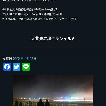
#業務委託 #軽配達 #運送 #午前中 #午後以降
#品川区 #大田区 #港区 #渋谷区 #野菜配達 #市場
# 社員募集中 #軽自動車 #車貸出あり #ガソリンカード支給
大井競馬場グランイルミ
投稿日
2022年11月22日
Facebook
Twitter
Line