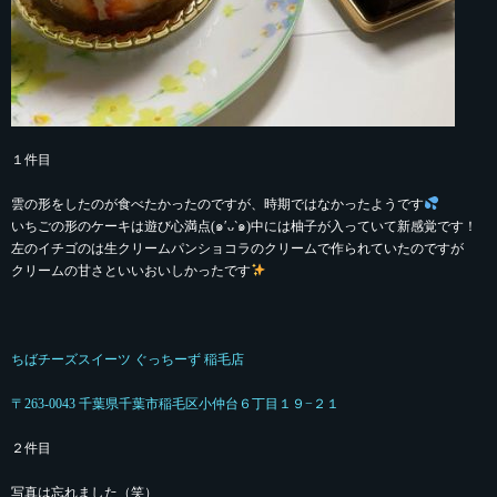
１件目
雲の形をしたのが食べたかったのですが、時期ではなかったようです
いちごの形のケーキは遊び心満点(๑′ᴗ‵๑)中には柚子が入っていて新感覚です！
左のイチゴのは生クリームパンショコラのクリームで作られていたのですが
クリームの甘さといいおいしかったです
ちばチーズスイーツ ぐっちーず 稲毛店
〒263-0043 千葉県千葉市稲毛区小仲台６丁目１９−２１
２件目
写真は忘れました（笑）