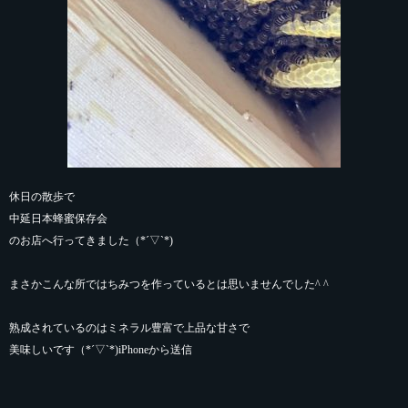
休日の散歩で
中延日本蜂蜜保存会
のお店へ行ってきました（*´▽`*)
まさかこんな所ではちみつを作っているとは思いませんでした^ ^
熟成されているのはミネラル豊富で上品な甘さで
美味しいです（*´▽`*)iPhoneから送信