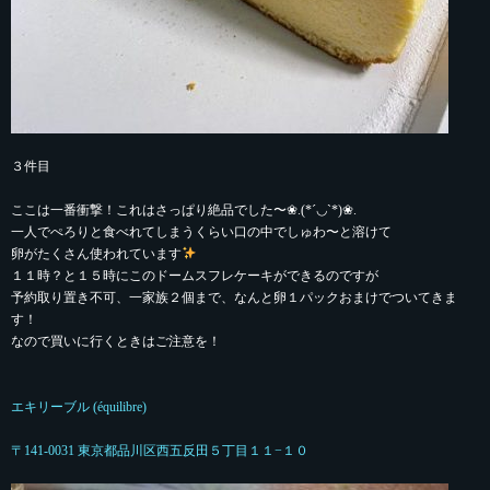
３件目
ここは一番衝撃！これはさっぱり絶品でした〜❀.(*´◡`*)❀.
一人でぺろりと食べれてしまうくらい口の中でしゅわ〜と溶けて
卵がたくさん使われています
１１時？と１５時にこのドームスフレケーキができるのですが
予約取り置き不可、一家族２個まで、なんと卵１パックおまけでついてきま
す！
なので買いに行くときはご注意を！
エキリーブル (équilibre)
〒141-0031 東京都品川区西五反田５丁目１１−１０