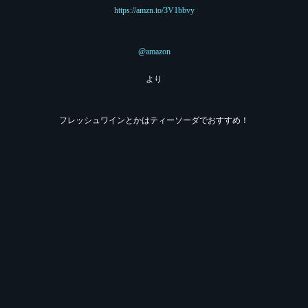
https://
amzn.to/3V1bbvy
@amazon
より
フレッシュワインとかはティーソーダでおすすめ！