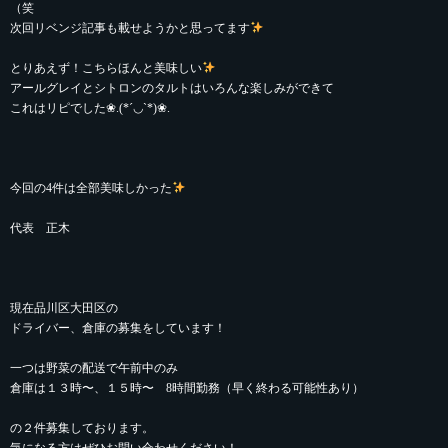
（笑
次回リベンジ記事も載せようかと思ってます
とりあえず！こちらほんと美味しい
アールグレイとシトロンのタルトはいろんな楽しみができて
これはリピでした❀.(*´◡`*)❀.
今回の4件は全部美味しかった
代表 正木
現在品川区大田区の
ドライバー、倉庫の募集をしています！
一つは野菜の配送で午前中のみ
倉庫は１３時〜、１５時〜 8時間勤務（早く終わる可能性あり）
の２件募集しております。
気になる方はぜひお問い合わせください！