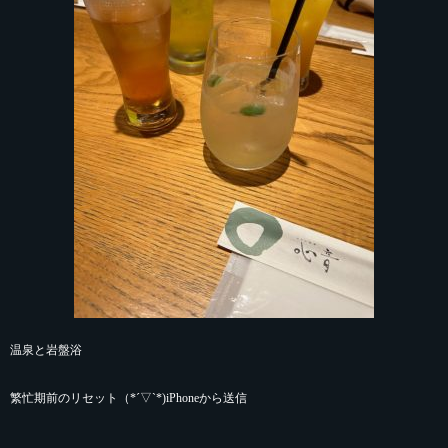
温泉と岩盤浴
繁忙期前のリセット（*´▽`*)iPhoneから送信